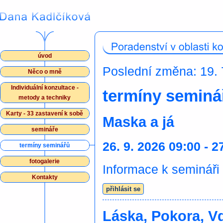
úvod
Poslední změna: 19. 
Něco o mně
Individuální konzultace -
termíny seminá
metody a techniky
Karty - 33 zastavení k sobě
Maska a já
semináře
26. 9. 2026 09:00 - 2
termíny seminářů
fotogalerie
Informace k semináři
Kontakty
přihlásit se
Láska, Pokora, V