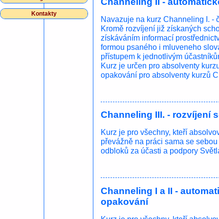
Channeling II - automatic
Kontakty
Navazuje na kurz Channeling I. - č
Kromě rozvíjení již získaných sc
získáváním informací prostřednic
formou psaného i mluveneho slova
přístupem k jednotlivým účastníků
Kurz je určen pro absolventy kurzu
opakování pro absolventy kurzů Cha
Channeling III. - rozvíjen
Kurz je pro všechny, kteří absolvova
převážně na práci sama se sebou 
odbloků za účasti a podpory Světl
Channeling I a II - automa
opakování
Kurz je pro všechny, kteří absolvov