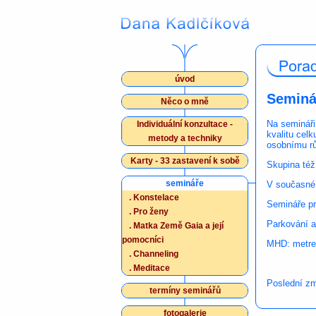
úvod
Seminá
Něco o mně
Na semináři
Individuální konzultace -
kvalitu cel
metody a techniky
osobnímu rů
Karty - 33 zastavení k sobě
Skupina též 
semináře
V současné
.
Konstelace
Semináře pr
.
Pro ženy
Parkování a
.
Matka Země Gaia a její
pomocníci
MHD: metrem
.
Channeling
.
Meditace
Poslední zm
termíny seminářů
fotogalerie