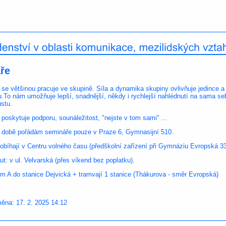
ře
 se většinou pracuje ve skupině. Síla a dynamika skupiny ovlivňuje jedince a
ku.To nám umožňuje lepší, snadnější, někdy i rychlejší nahlédnutí na sama seb
stu.
poskytuje podporu, sounáležitost, "nejste v tom sami" ...
 době pořádám semináře pouze v Praze 6, Gymnasijní 510.
obíhají v Centru volného času (předškolní zařízení při Gymnáziu Evropská 3
ut: v ul. Velvarská (přes víkend bez poplatku).
 A do stanice Dejvická + tramvají 1 stanice (Thákurova - směr Evropská)
ěna: 17. 2. 2025 14:12