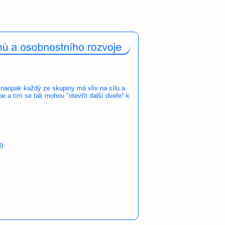
 naopak každý ze skupiny má vliv na sílu a
e a tím se tak mohou "otevřít další dveře" k
3).