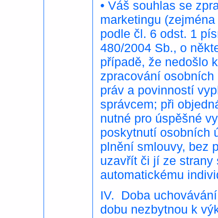
• Váš souhlas se zpr
marketingu (zejména 
podle čl. 6 odst. 1 p
480/2004 Sb., o někt
případě, že nedošlo 
zpracování osobních 
práv a povinností vy
správcem; při objedn
nutné pro úspěšné vy
poskytnutí osobních 
plnění smlouvy, bez 
uzavřít či jí ze stran
automatickému indiv
IV. Doba uchovávání
dobu nezbytnou k výk