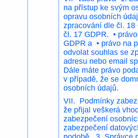
na přístup ke svým o
opravu osobních údaj
zpracování dle čl. 1
čl. 17 GDPR. • právo 
GDPR a • právo na př
odvolat souhlas se z
adresu nebo email spr
Dále máte právo poda
v případě, že se dom
osobních údajů.
VII. Podmínky zabezp
že přijal veškerá vho
zabezpečení osobních 
zabezpečení datových 
podobě. 3. Správce p