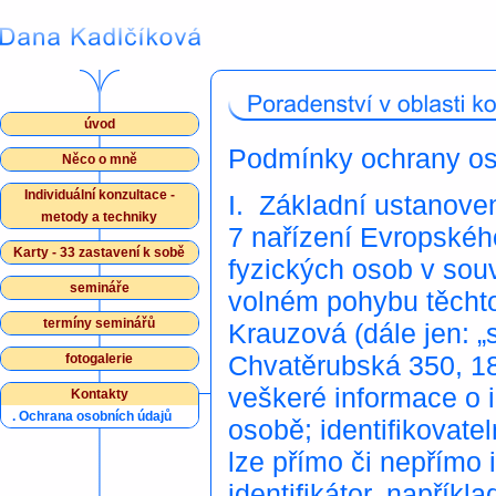
úvod
Podmínky ochrany os
Něco o mně
Individuální konzultace -
I. Základní ustanove
metody a techniky
7 nařízení Evropskéh
Karty - 33 zastavení k sobě
fyzických osob v sou
semináře
volném pohybu těchto
termíny seminářů
Krauzová (dále jen: „
Chvatěrubská 350, 18
fotogalerie
veškeré informace o i
Kontakty
.
Ochrana osobních údajů
osobě; identifikovate
lze přímo či nepřímo 
identifikátor, napříkla