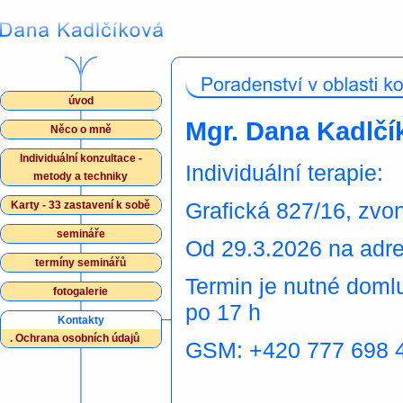
úvod
Mgr. Dana Kadlčí
Něco o mně
Individuální konzultace -
Individuální terapie:
metody a techniky
Grafická 827/16, zvo
Karty - 33 zastavení k sobě
semináře
Od 29.3.2026 na adre
termíny seminářů
Termin je nutné domlu
fotogalerie
po 17 h
Kontakty
.
Ochrana osobních údajů
GSM: +420 777 698