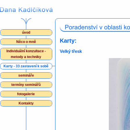
úvod
Karty:
Něco o mně
Velký třesk
Individuální konzultace -
metody a techniky
Karty - 33 zastavení k sobě
semináře
termíny seminářů
fotogalerie
Kontakty