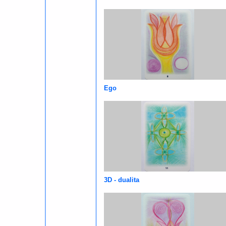
Ego
3D - dualita