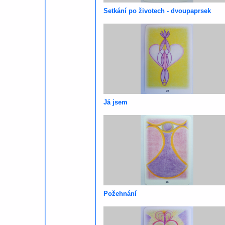
Setkání po životech - dvoupaprsek
Já jsem
Požehnání