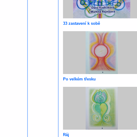
33 zastavení k sobě
Po velkém třesku
Ráj