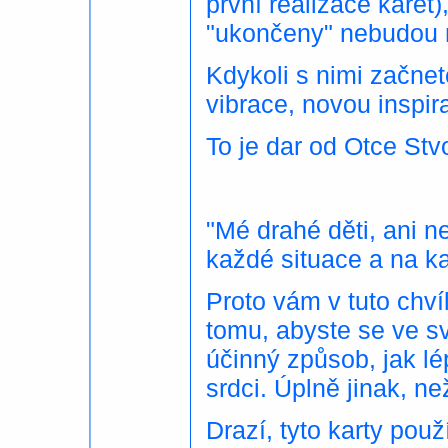
první realizace karet)
"ukončeny" nebudou 
Kdykoli s nimi začne
vibrace, novou inspira
To je dar od Otce Stvo
"Mé drahé děti, ani n
každé situace a na k
Proto vám v tuto chví
tomu, abyste se ve sv
účinný způsob, jak lé
srdci. Úplně jinak, n
Drazí, tyto karty použ