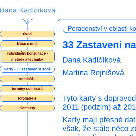
úvod
33 Zastavení n
Něco o mně
Individuální konzultace -
Dana Kadlčíková
metody a techniky
Karty - 33 zastavení k sobě
Martina Rejnišová
semináře
termíny seminářů
Tyto karty s doprovo
fotogalerie
2011 (podzim) až 201
Kontakty
Karty mají přesné da
však, že stále něco ze