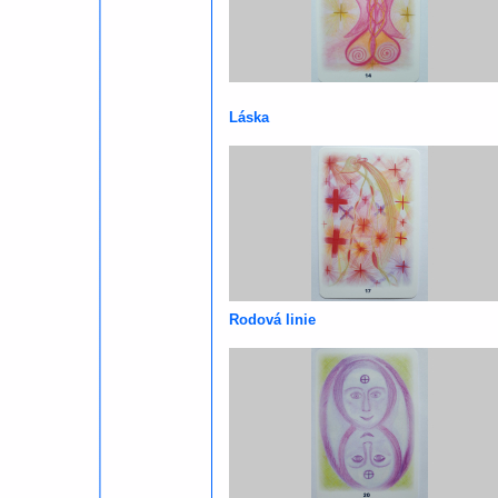
Láska
Rodová linie