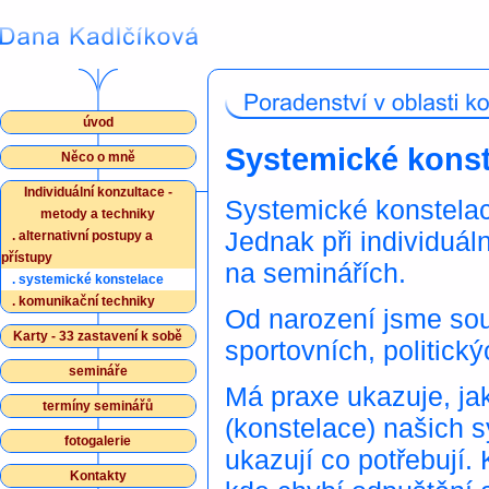
úvod
Systemické konst
Něco o mně
Individuální konzultace -
Systemické konstelace
metody a techniky
Jednak při individuál
.
alternativní postupy a
přístupy
na seminářích.
.
systemické konstelace
.
komunikační techniky
Od narození jsme sou
Karty - 33 zastavení k sobě
sportovních, politický
semináře
Má praxe ukazuje, ja
termíny seminářů
(konstelace) našich 
fotogalerie
ukazují co potřebují.
Kontakty