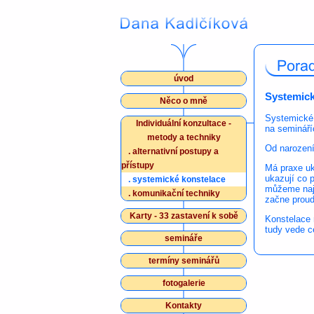
úvod
Systemick
Něco o mně
Systemické k
Individuální konzultace -
na semináří
metody a techniky
Od narození
.
alternativní postupy a
přístupy
Má praxe uk
ukazují co p
.
systemické konstelace
můžeme nají
.
komunikační techniky
začne proud
Karty - 33 zastavení k sobě
Konstelace 
tudy vede c
semináře
termíny seminářů
fotogalerie
Kontakty