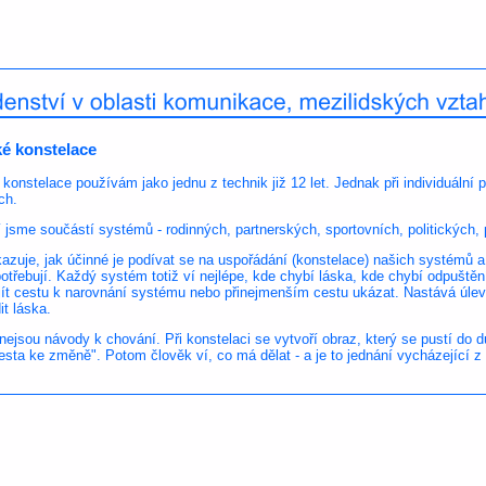
é konstelace
onstelace používám jako jednu z technik již 12 let. Jednak při individuální p
ch.
 jsme součástí systémů - rodinných, partnerských, sportovních, politických, p
azuje, jak účinné je podívat se na uspořádání (konstelace) našich systémů 
otřebují. Každý systém totiž ví nejlépe, kde chybí láska, kde chybí odpuštění a
t cestu k narovnání systému nebo přinejmenším cestu ukázat. Nastává úleva
it láska.
nejsou návody k chování. Při konstelaci se vytvoří obraz, který se pustí do d
esta ke změně". Potom člověk ví, co má dělat - a je to jednání vycházející z