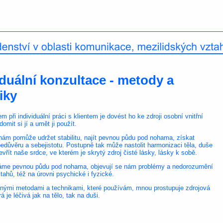
iduální konzultace - metody a
iky
m při individuální práci s klientem je dovést ho ke zdroji osobní vnitřní
ědomit si jí a umět ji použít.
a nám pomůže udržet stabilitu, najít pevnou půdu pod nohama, získat
edůvěru a sebejistotu. Postupně tak může nastolit harmonizaci těla, duše
evřít naše srdce, ve kterém je skrytý zdroj čisté lásky, lásky k sobě.
me pevnou půdu pod nohama, objevují se nám problémy a nedorozumění
tahů, též na úrovni psychické i fyzické.
ůznými metodami a technikami, které používám, mnou prostupuje zdrojová
rá je léčivá jak na tělo, tak na duši.