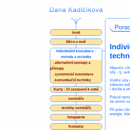
úvod
Něco o mně
Indiv
Individuální konzultace -
techn
metody a techniky
.
alternativní postupy a
Hlavním cíle
přístupy
síly - tj. uv
.
systemické konstelace
Vnitřní síl
.
komunikační techniky
zdravou seb
i ducha a ot
Karty - 33 zastavení k sobě
Pokud nemá
semináře
na úrovni vz
termíny seminářů
Při práci r
energie, kte
fotogalerie
Kontakty