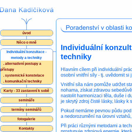
úvod
Něco o mně
Individuální konzul
Individuální konzultace -
techniky
metody a techniky
.
alternativní postupy a
Hlavním cílem při individuální prác
přístupy
osobní vnitřní síly - tj. uvědomit si 
.
systemické konstelace
.
komunikační techniky
Vnitřní síla nám pomůže udržet sta
nohama, získat zdravou sebedůvěr
Karty - 33 zastavení k sobě
nastolit harmonizaci těla, duše i d
semináře
je skrytý zdroj čisté lásky, lásky k 
termíny seminářů
Pokud nemáme pevnou půdu pod n
a nedorozumění na úrovni vztahů, t
fotogalerie
Při práci různými metodami a tec
Kontakty
prostupuje zdrojová energie, která j