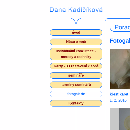
úvod
Fotogal
Něco o mně
Individuální konzultace -
metody a techniky
Karty - 33 zastavení k sobě
semináře
termíny seminářů
fotogalerie
křest karet
1. 2. 2016
Kontakty